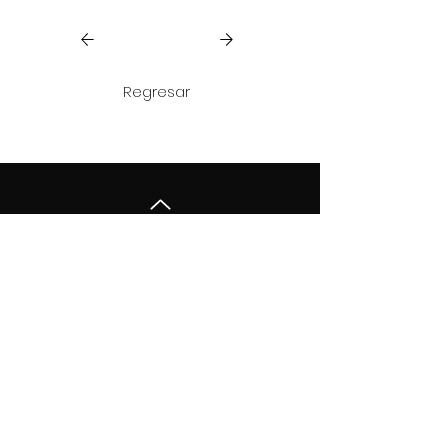
Regresar
Contáctenos
Tel: +506 6125 3333
Email: info@primelivingcr.com
San Jose, Santa Ana, Calle Cebadilla,
Centro Comercial Eco Plaza Villa Real
Local 45 tercer piso