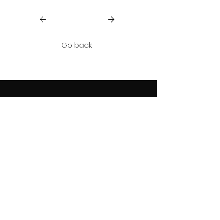
Go back
Contact Us
Tel: +506 6125 3333
Email: info@primelivingcr.com
Third floor, Eco Plaza Villa Real, Pozos,
Santa Ana.