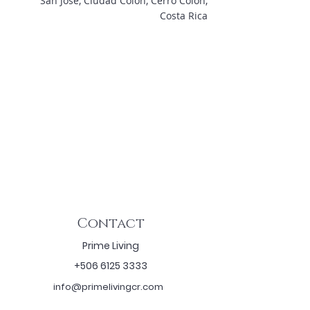
San José, Ciudad Colón, Cerro Colón,
Costa Rica
Contact
Prime Living
+506 6125 3333
info@primelivingcr.com